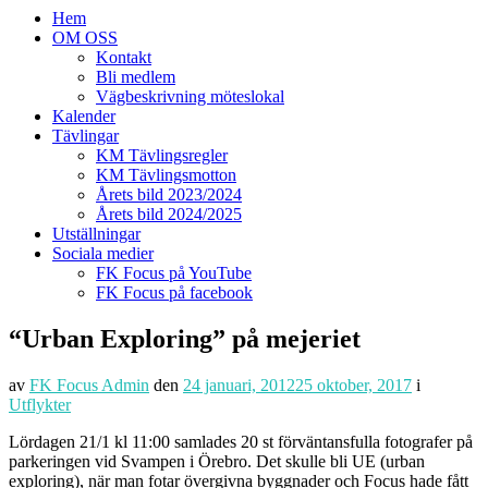
Hem
OM OSS
Kontakt
Bli medlem
Vägbeskrivning möteslokal
Kalender
Tävlingar
KM Tävlingsregler
KM Tävlingsmotton
Årets bild 2023/2024
Årets bild 2024/2025
Utställningar
Sociala medier
FK Focus på YouTube
FK Focus på facebook
“Urban Exploring” på mejeriet
av
FK Focus Admin
den
24 januari, 2012
25 oktober, 2017
i
Utflykter
Lördagen 21/1 kl 11:00 samlades 20 st förväntansfulla fotografer på
parkeringen vid Svampen i Örebro. Det skulle bli UE (urban
exploring), när man fotar övergivna byggnader och Focus hade fått