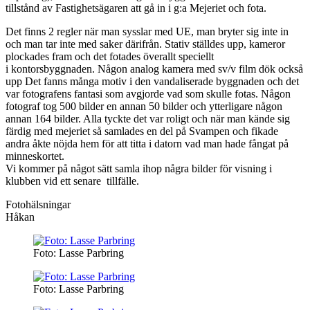
tillstånd av Fastighetsägaren att gå in i g:a Mejeriet och fota.
Det finns 2 regler när man sysslar med UE, man bryter sig inte in
och man tar inte med saker därifrån. Stativ ställdes upp, kameror
plockades fram och det fotades överallt speciellt
i kontorsbyggnaden. Någon analog kamera med sv/v film dök också
upp Det fanns många motiv i den vandaliserade byggnaden och det
var fotografens fantasi som avgjorde vad som skulle fotas. Någon
fotograf tog 500 bilder en annan 50 bilder och ytterligare någon
annan 164 bilder. Alla tyckte det var roligt och när man kände sig
färdig med mejeriet så samlades en del på Svampen och fikade
andra åkte nöjda hem för att titta i datorn vad man hade fångat på
minneskortet.
Vi kommer på något sätt samla ihop några bilder för visning i
klubben vid ett senare tillfälle.
Fotohälsningar
Håkan
Foto: Lasse Parbring
Foto: Lasse Parbring