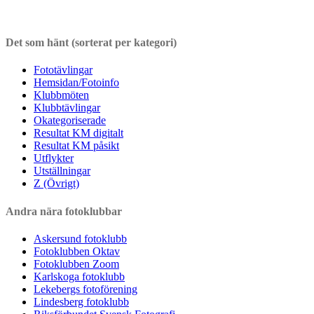
Det som hänt (sorterat per kategori)
Fototävlingar
Hemsidan/Fotoinfo
Klubbmöten
Klubbtävlingar
Okategoriserade
Resultat KM digitalt
Resultat KM påsikt
Utflykter
Utställningar
Z (Övrigt)
Andra nära fotoklubbar
Askersund fotoklubb
Fotoklubben Oktav
Fotoklubben Zoom
Karlskoga fotoklubb
Lekebergs fotoförening
Lindesberg fotoklubb