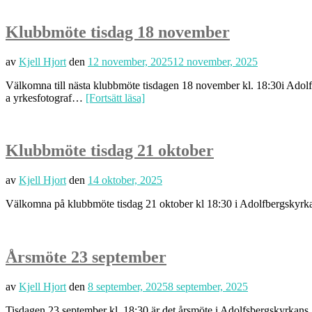
Klubbmöte tisdag 18 november
av
Kjell Hjort
den
12 november, 2025
12 november, 2025
Välkomna till nästa klubbmöte tisdagen 18 november kl. 18:30i Adolfsb
a yrkesfotograf…
[Fortsätt läsa]
Klubbmöte tisdag 21 oktober
av
Kjell Hjort
den
14 oktober, 2025
Välkomna på klubbmöte tisdag 21 oktober kl 18:30 i Adolfbergskyrka
Årsmöte 23 september
av
Kjell Hjort
den
8 september, 2025
8 september, 2025
Tisdagen 23 september kl. 18:30 är det årsmöte i Adolfsbergskyrkans 