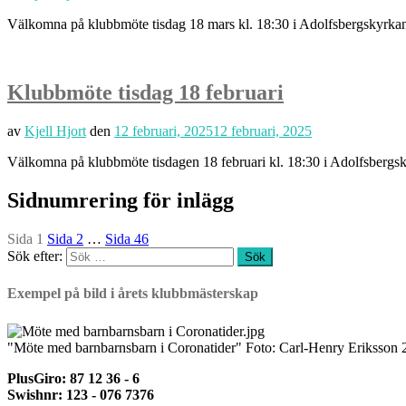
Välkomna på klubbmöte tisdag 18 mars kl. 18:30 i Adolfsbergskyrka
Klubbmöte tisdag 18 februari
av
Kjell Hjort
den
12 februari, 2025
12 februari, 2025
Välkomna på klubbmöte tisdagen 18 februari kl. 18:30 i Adolfsbergs
Sidnumrering för inlägg
Sida
1
Sida
2
…
Sida
46
Sök efter:
Exempel på bild i årets klubbmästerskap
"Möte med barnbarnsbarn i Coronatider" Foto: Carl-Henry Eriksson 2
PlusGiro: 87 12 36 - 6
Swishnr: 123 - 076 7376