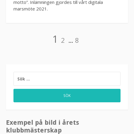
motto”. Inlämningen gjordes till vårt digitala
marsmöte 2021.
Sidnumrering
Sida
Sida
Sida
1
2
…
8
för
inlägg
SÖK
EFTER:
Exempel på bild i årets
klubbmästerskap