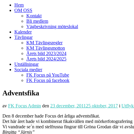
Hem
OM OSS
Kontakt
Bli medlem
Vägbeskrivning möteslokal
Kalender
Tävlingar
KM Tävlingsregler
KM Tävlingsmotton
Årets bild 2023/2024
Årets bild 2024/2025
Utställningar
Sociala medier
FK Focus på YouTube
FK Focus på facebook
Adventsfika
av
FK Focus Admin
den
23 december, 2011
25 oktober, 2017
i
Utflyk
Den 8 december hade Focus det årliga adventsfikat.
Det här året hade vi kombinerat fikakvällen med mörkerfotografering i c
Vi vandrade se´n med stelfrusna fingrar till Gröna Grodan där vi avslutad
Birgitta “Järnis”