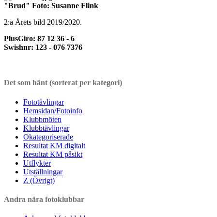
"Brud" Foto: Susanne Flink
2:a Årets bild 2019/2020.
PlusGiro: 87 12 36 - 6
Swishnr: 123 - 076 7376
Det som hänt (sorterat per kategori)
Fototävlingar
Hemsidan/Fotoinfo
Klubbmöten
Klubbtävlingar
Okategoriserade
Resultat KM digitalt
Resultat KM påsikt
Utflykter
Utställningar
Z (Övrigt)
Andra nära fotoklubbar