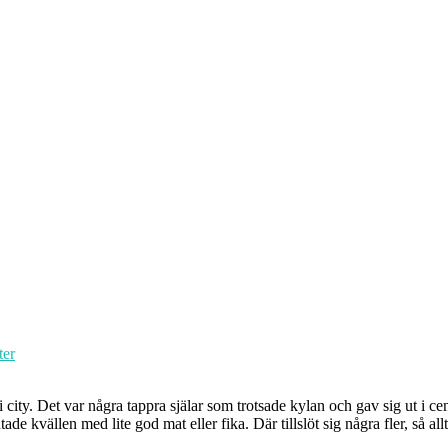
ter
ity. Det var några tappra själar som trotsade kylan och gav sig ut i cent
e kvällen med lite god mat eller fika. Där tillslöt sig några fler, så allt 