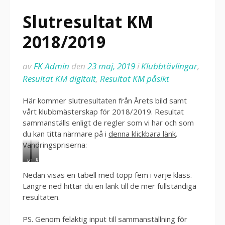
Slutresultat KM
2018/2019
av
FK Admin
den
23 maj, 2019
i
Klubbtävlingar
,
Resultat KM digitalt
,
Resultat KM påsikt
Här kommer slutresultaten från Årets bild samt
vårt klubbmästerskap för 2018/2019. Resultat
sammanställs enligt de regler som vi har och som
du kan titta närmare på i
denna klickbara länk
.
Vandringspriserna:
KM
Årets
bild
Nedan visas en tabell med topp fem i varje klass.
Längre ned hittar du en länk till de mer fullständiga
resultaten.
PS. Genom felaktig input till sammanställning för