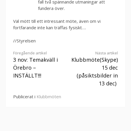
fall två spännande utmaningar att
fundera över.
Väl mött till ett intressant möte, även om vi
fortfarande inte kan träffas fysiskt….
//Styrelsen
Fortsätt
Föregående artikel
Nästa artikel
3 nov: Temakväll i
Klubbmöte(Skype)
läsa
Örebro –
15 dec
INSTÄLLT!!!
(påsiktsbilder in
13 dec)
Publicerat i
Klubbmöten