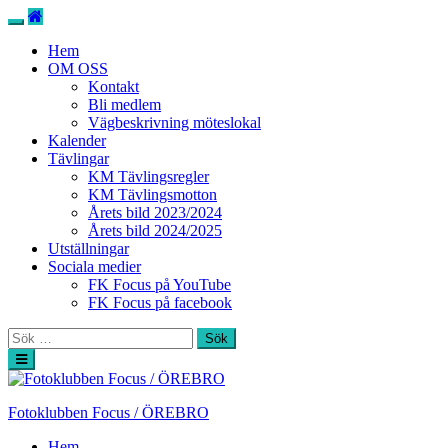
Hem
OM OSS
Kontakt
Bli medlem
Vägbeskrivning möteslokal
Kalender
Tävlingar
KM Tävlingsregler
KM Tävlingsmotton
Årets bild 2023/2024
Årets bild 2024/2025
Utställningar
Sociala medier
FK Focus på YouTube
FK Focus på facebook
Sök
efter:
Hoppa
till
innehåll
Fotoklubben Focus / ÖREBRO
Hem