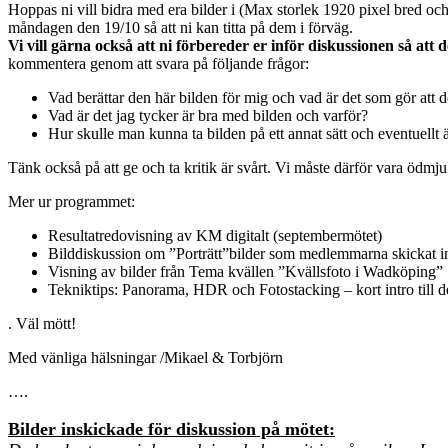
Hoppas ni vill bidra med era bilder i (Max storlek 1920 pixel bred oc
måndagen den 19/10 så att ni kan titta på dem i förväg.
Vi vill gärna också att ni förbereder er inför diskussionen så att 
kommentera genom att svara på följande frågor:
Vad berättar den här bilden för mig och vad är det som gör att d
Vad är det jag tycker är bra med bilden och varför?
Hur skulle man kunna ta bilden på ett annat sätt och eventuellt ä
Tänk också på att ge och ta kritik är svårt. Vi måste därför vara ödmj
Mer ur programmet:
Resultatredovisning av KM digitalt (septembermötet)
Bilddiskussion om ”Porträtt”bilder som medlemmarna skickat in 
Visning av bilder från Tema kvällen ”Kvällsfoto i Wadköping”
Tekniktips: Panorama, HDR och Fotostacking – kort intro till d
. Väl mött!
Med vänliga hälsningar /Mikael & Torbjörn
….
Bilder inskickade för diskussion på mötet: