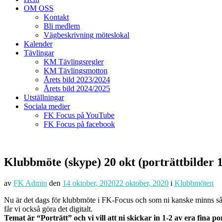
OM OSS
Kontakt
Bli medlem
Vägbeskrivning möteslokal
Kalender
Tävlingar
KM Tävlingsregler
KM Tävlingsmotton
Årets bild 2023/2024
Årets bild 2024/2025
Utställningar
Sociala medier
FK Focus på YouTube
FK Focus på facebook
Klubbmöte (skype) 20 okt (porträttbilder 1
av
FK Admin
den
14 oktober, 2020
22 oktober, 2020
i
Klubbmöten
Nu är det dags för klubbmöte i FK-Focus och som ni kanske minns så h
får vi också göra det digitalt.
Temat är “Porträtt” och vi vill att ni skickar in 1-2 av era fina por