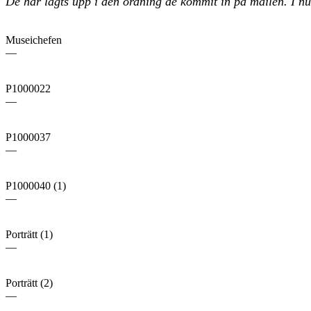
De har lagts upp i den ordning de kommit in på mailen. I nul
Museichefen
—
P1000022
—
P1000037
—
P1000040 (1)
—
Porträtt (1)
—
Porträtt (2)
—