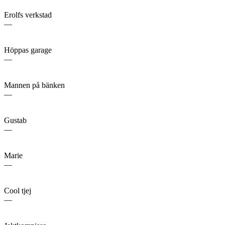
Erolfs verkstad
—
Höppas garage
—
Mannen på bänken
—
Gustab
—
Marie
—
Cool tjej
—