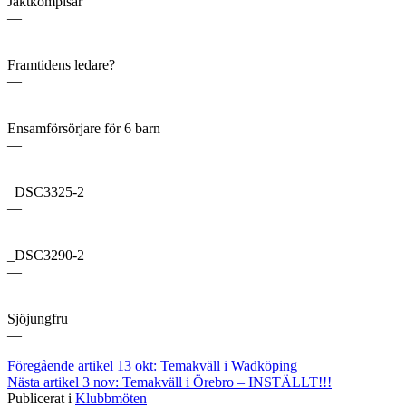
Jaktkompisar
—
Framtidens ledare?
—
Ensamförsörjare för 6 barn
—
_DSC3325-2
—
_DSC3290-2
—
Sjöjungfru
—
Fortsätt
Föregående artikel
13 okt: Temakväll i Wadköping
Nästa artikel
3 nov: Temakväll i Örebro – INSTÄLLT!!!
läsa
Publicerat i
Klubbmöten