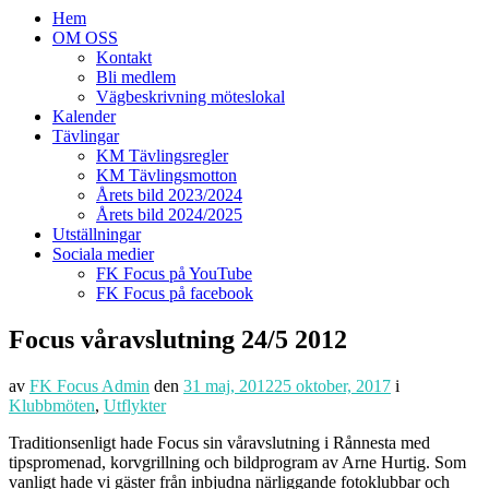
Hem
OM OSS
Kontakt
Bli medlem
Vägbeskrivning möteslokal
Kalender
Tävlingar
KM Tävlingsregler
KM Tävlingsmotton
Årets bild 2023/2024
Årets bild 2024/2025
Utställningar
Sociala medier
FK Focus på YouTube
FK Focus på facebook
Focus våravslutning 24/5 2012
av
FK Focus Admin
den
31 maj, 2012
25 oktober, 2017
i
Klubbmöten
,
Utflykter
Traditionsenligt hade Focus sin våravslutning i Rånnesta med
tipspromenad, korvgrillning och bildprogram av Arne Hurtig. Som
vanligt hade vi gäster från inbjudna närliggande fotoklubbar och