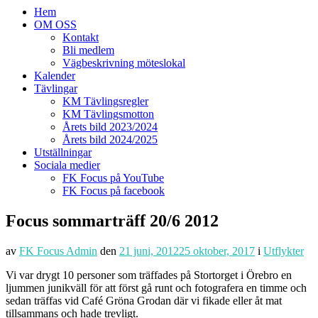
Hem
OM OSS
Kontakt
Bli medlem
Vägbeskrivning möteslokal
Kalender
Tävlingar
KM Tävlingsregler
KM Tävlingsmotton
Årets bild 2023/2024
Årets bild 2024/2025
Utställningar
Sociala medier
FK Focus på YouTube
FK Focus på facebook
Focus sommarträff 20/6 2012
av
FK Focus Admin
den
21 juni, 2012
25 oktober, 2017
i
Utflykter
Vi var drygt 10 personer som träffades på Stortorget i Örebro en
ljummen junikväll för att först gå runt och fotografera en timme och
sedan träffas vid Café Gröna Grodan där vi fikade eller åt mat
tillsammans och hade trevligt.