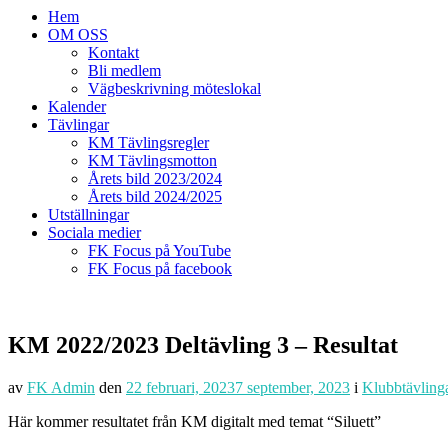
Hem
OM OSS
Kontakt
Bli medlem
Vägbeskrivning möteslokal
Kalender
Tävlingar
KM Tävlingsregler
KM Tävlingsmotton
Årets bild 2023/2024
Årets bild 2024/2025
Utställningar
Sociala medier
FK Focus på YouTube
FK Focus på facebook
KM 2022/2023 Deltävling 3 – Resultat
av
FK Admin
den
22 februari, 2023
7 september, 2023
i
Klubbtävling
Här kommer resultatet från KM digitalt med temat “Siluett”