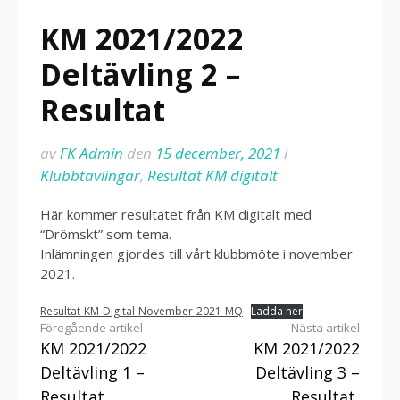
KM 2021/2022
Deltävling 2 –
Resultat
av
FK Admin
den
15 december, 2021
i
Klubbtävlingar
,
Resultat KM digitalt
Här kommer resultatet från KM digitalt med
“Drömskt” som tema.
Inlämningen gjordes till vårt klubbmöte i november
2021.
Resultat-KM-Digital-November-2021-MQ
Ladda ner
Fortsätt
Föregående artikel
Nästa artikel
KM 2021/2022
KM 2021/2022
läsa
Deltävling 1 –
Deltävling 3 –
Resultat
Resultat