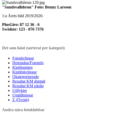
"Sundsvallsbron" Foto: Benny Larsson
1:a Årets bild 2019/2020.
PlusGiro: 87 12 36 - 6
Swishnr: 123 - 076 7376
Det som hänt (sorterat per kategori)
Fototävlingar
Hemsidan/Fotoinfo
Klubbmöten
Klubbtävlingar
Okategoriserade
Resultat KM digitalt
Resultat KM påsikt
Utflykter
Utställningar
Z (Övrigt)
Andra nära fotoklubbar