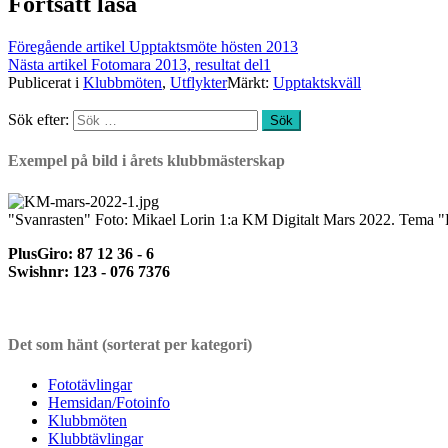
Fortsätt läsa
Föregående artikel
Upptaktsmöte hösten 2013
Nästa artikel
Fotomara 2013, resultat del1
Publicerat i
Klubbmöten
,
Utflykter
Märkt:
Upptaktskväll
Sök efter:
Exempel på bild i årets klubbmästerskap
"Svanrasten" Foto: Mikael Lorin 1:a KM Digitalt Mars 2022. Tema "F
PlusGiro: 87 12 36 - 6
Swishnr: 123 - 076 7376
Det som hänt (sorterat per kategori)
Fototävlingar
Hemsidan/Fotoinfo
Klubbmöten
Klubbtävlingar