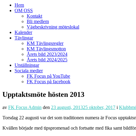
Hem
OM OSS
Kontakt
Bli medlem
Vägbeskrivning möteslokal
Kalender
Tävlingar
KM Tävlingsregler
KM Tävlingsmotton
Årets bild 2023/2024
Årets bild 2024/2025
Utställningar
Sociala medier
FK Focus på YouTube
FK Focus på facebook
Upptaktsmöte hösten 2013
av
FK Focus Admin
den
23 augusti, 2013
25 oktober, 2017
i
Klubbmö
Torsdag 22 augusti var det som traditionen numera är Focus upptakt
Kvällen började med tipspromenad och fortsatte med fika samt bildfö