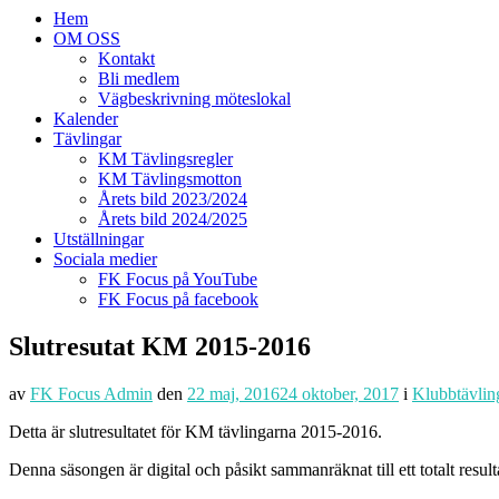
Hem
OM OSS
Kontakt
Bli medlem
Vägbeskrivning möteslokal
Kalender
Tävlingar
KM Tävlingsregler
KM Tävlingsmotton
Årets bild 2023/2024
Årets bild 2024/2025
Utställningar
Sociala medier
FK Focus på YouTube
FK Focus på facebook
Slutresutat KM 2015-2016
av
FK Focus Admin
den
22 maj, 2016
24 oktober, 2017
i
Klubbtävlin
Detta är slutresultatet för KM tävlingarna 2015-2016.
Denna säsongen är digital och påsikt sammanräknat till ett totalt result