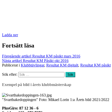
Ladda ner
Fortsätt läsa
Föregående artikel
Resultat KM påsikt mars 2016
Nästa artikel
Resultat KM Påsikt okt 2016
Publicerat i
Klubbtävlingar
,
Resultat KM digitalt
,
Resultat KM påsikt
Sök efter:
Exempel på bild i årets klubbmästerskap
"Svarthakedoppingen" Foto: Mikael Lorin 1:a Årets bild 2021/2022
PlusGiro: 87 12 36 - 6