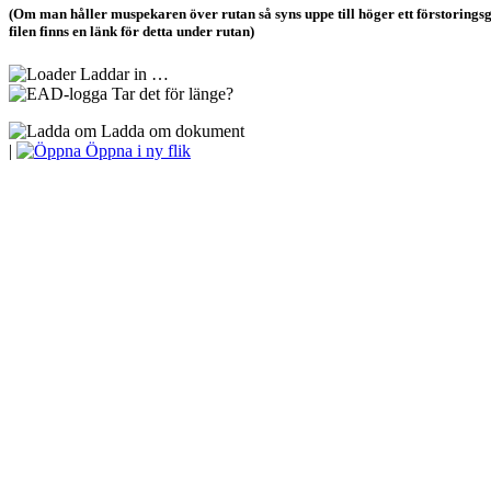
(Om man håller muspekaren över rutan så syns uppe till höger ett förstoringsgla
filen finns en länk för detta under rutan)
Laddar in …
Tar det för länge?
Ladda om dokument
|
Öppna i ny flik