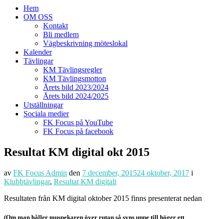
Hem
OM OSS
Kontakt
Bli medlem
Vägbeskrivning möteslokal
Kalender
Tävlingar
KM Tävlingsregler
KM Tävlingsmotton
Årets bild 2023/2024
Årets bild 2024/2025
Utställningar
Sociala medier
FK Focus på YouTube
FK Focus på facebook
Resultat KM digital okt 2015
av
FK Focus Admin
den
7 december, 2015
24 oktober, 2017
i
Klubbtävlingar
,
Resultat KM digitalt
Resultaten från KM digital oktober 2015 finns presenterat nedan
(Om man håller muspekaren över rutan så syns uppe till höger ett