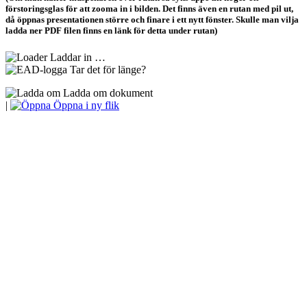
förstoringsglas för att zooma in i bilden. Det finns även en rutan med pil ut,
då öppnas presentationen större och finare i ett nytt fönster. Skulle man vilja
ladda ner PDF filen finns en länk för detta under rutan)
Laddar in …
Tar det för länge?
Ladda om dokument
|
Öppna i ny flik