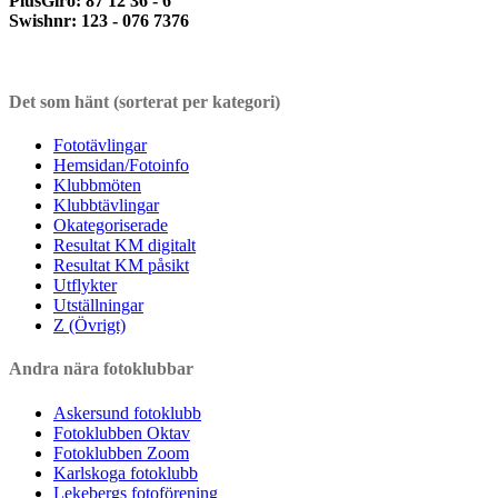
PlusGiro: 87 12 36 - 6
Swishnr: 123 - 076 7376
Det som hänt (sorterat per kategori)
Fototävlingar
Hemsidan/Fotoinfo
Klubbmöten
Klubbtävlingar
Okategoriserade
Resultat KM digitalt
Resultat KM påsikt
Utflykter
Utställningar
Z (Övrigt)
Andra nära fotoklubbar
Askersund fotoklubb
Fotoklubben Oktav
Fotoklubben Zoom
Karlskoga fotoklubb
Lekebergs fotoförening