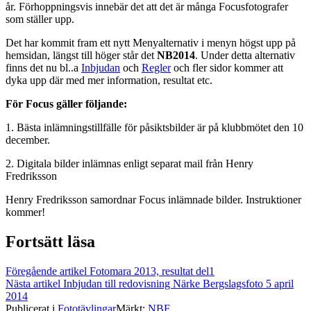
år. Förhoppningsvis innebär det att det är många Focusfotografer
som ställer upp.
Det har kommit fram ett nytt Menyalternativ i menyn högst upp på
hemsidan, längst till höger står det
NB2014
. Under detta alternativ
finns det nu bl..a
Inbjudan
och
Regler
och fler sidor kommer att
dyka upp där med mer information, resultat etc.
För Focus gäller följande:
1. Bästa inlämningstillfälle för påsiktsbilder är på klubbmötet den 10
december.
2. Digitala bilder inlämnas enligt separat mail från Henry
Fredriksson
Henry Fredriksson samordnar Focus inlämnade bilder. Instruktioner
kommer!
Fortsätt läsa
Föregående artikel
Fotomara 2013, resultat del1
Nästa artikel
Inbjudan till redovisning Närke Bergslagsfoto 5 april
2014
Publicerat i
Fototävlingar
Märkt:
NBF