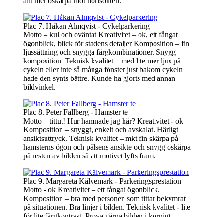
allt mer oskärpa mot horisonten.
Plac 7. Håkan Almqvist - Cykelparkering
Motto – kul och oväntat Kreativitet – ok, ett fångat
ögonblick, blick för stadens detaljer Komposition – fin
ljussättning och snygga färgkombinationer. Snygg
komposition. Teknisk kvalitet – med lite mer ljus på
cykeln eller inte så många fönster just bakom cykeln
hade den synts bättre. Kunde ha gjorts med annan
bildvinkel.
Plac 8. Peter Fallberg - Hamster te
Motto – tittut! Hur hamnade jag här? Kreativitet - ok
Komposition – snyggt, enkelt och avskalat. Härligt
ansiktsuttryck. Teknisk kvalitet – mkt fin skärpa på
hamsterns ögon och pälsens ansikte och snygg oskärpa
på resten av bilden så att motivet lyfts fram.
Plac 9. Margareta Kälvemark - Parkeringsprestation
Motto - ok Kreativitet – ett fångat ögonblick.
Komposition – bra med personen som tittar bekymrat
på situationen. Bra linjer i bilden. Teknisk kvalitet - lite
för lite färgkontrast. Prova gärna bilden i kornigt