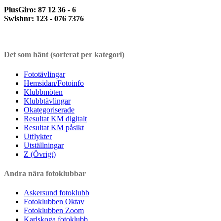
PlusGiro: 87 12 36 - 6
Swishnr: 123 - 076 7376
Det som hänt (sorterat per kategori)
Fototävlingar
Hemsidan/Fotoinfo
Klubbmöten
Klubbtävlingar
Okategoriserade
Resultat KM digitalt
Resultat KM påsikt
Utflykter
Utställningar
Z (Övrigt)
Andra nära fotoklubbar
Askersund fotoklubb
Fotoklubben Oktav
Fotoklubben Zoom
Karlskoga fotoklubb