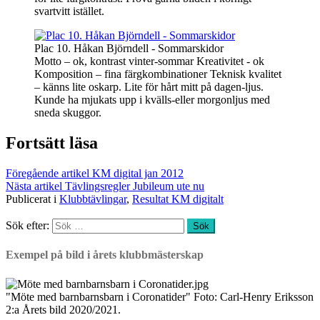
svartvitt istället.
Plac 10. Håkan Björndell - Sommarskidor
Motto – ok, kontrast vinter-sommar Kreativitet - ok
Komposition – fina färgkombinationer Teknisk kvalitet
– känns lite oskarp. Lite för hårt mitt på dagen-ljus.
Kunde ha mjukats upp i kvälls-eller morgonljus med
sneda skuggor.
Fortsätt läsa
Föregående artikel
KM digital jan 2012
Nästa artikel
Tävlingsregler Jubileum ute nu
Publicerat i
Klubbtävlingar
,
Resultat KM digitalt
Sök efter:
Exempel på bild i årets klubbmästerskap
"Möte med barnbarnsbarn i Coronatider" Foto: Carl-Henry Eriksson
2:a Årets bild 2020/2021.