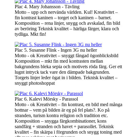
Plac 4. Mary Johansson - Tävling
Motto – upp och nervända världen. Kul! Kreativitet –
fin kontrast kaninen – torget och kaninen – barnet.
Komposition – rena linjer, snygg och avskalad, fin bild
av beröring Teknisk kvalitet – härliga färger, klara och
tydliga. Mkt fin!
Plac 5. Susanne Flink - Ingen 3G nu heller
Motto - ok Kreativitet – snyggt fångad ögonblicksbild
Komposition – mkt fin med kontrasten mellan
bakgrundens bleka sepia och motivets röda färg. Ger ett
lugnt intryck tack vare den dämpade bakgrunden.
Torgets linjer leder ögat in i bilden. Teknisk kvalitet –
snyggt photoshoppat
Plac 6. Kalevi Mörsky - Parassol
Motto - ok Kreativitet – fin kontrast, en bild med många
bottnar – vem på bilden är eg på fel plats?. Ko på
stranden, turism kontra religion och tradition etc.
Komposition – snygga färgkombinationer, kons
sandfärg + stranden och havet + parasollet. Teknisk
kvalitet – fin skärpa i förgrunden och snygg toning med