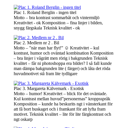
Plac 1. Roland Berglin - ingen titel
Motto – bra kontrast sommarbåt och vintermiljö
Kreativitet - ok Komposition – fina linjer i bilden,
snygg färgskala Teknisk kvalitet - ok
Plac 2. Medlem nr 2 . Bil
Motto – ”när man har flyt!” ☺ Kreativitet – kul
kontrast, humor och oväntad kombination Komposition
– bra linjer i vågrätt men rörig i bakgrunden Teknisk
kvalitet – får ni photoshoppa era bilder? I så fall kunde
man dämpa bakgrunden lite ( färger) och låta det röda
huvudmotivet stå fram lite tydligare
Plac 3. Margareta Kälvemark - Exotisk
Motto – humor! Kreativitet – blick för det oväntade.
Kul kontrast mellan huvud”personernas” kroppsspråk
Komposition – kunde ha beskurits ngt i vänsterkant för
att få bort buskaget och i framkant för att lyfta fram
motivet. Teknisk kvalitet – lite för lite färgkontrast och
ngt oskarp