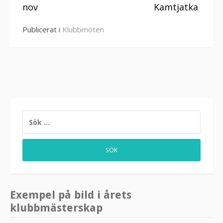
läsa
nov
Kamtjatka
Publicerat i
Klubbmöten
SÖK
EFTER:
Exempel på bild i årets
klubbmästerskap