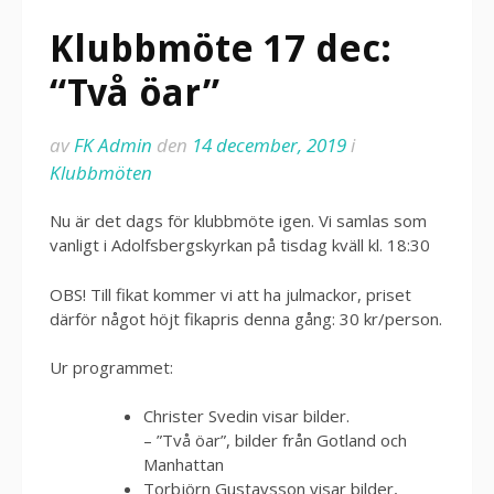
Klubbmöte 17 dec:
“Två öar”
av
FK Admin
den
14 december, 2019
i
Klubbmöten
Nu är det dags för klubbmöte igen. Vi samlas som
vanligt i Adolfsbergskyrkan på tisdag kväll kl. 18:30
OBS! Till fikat kommer vi att ha julmackor, priset
därför något höjt fikapris denna gång: 30 kr/person.
Ur programmet:
Christer Svedin visar bilder.
– ”Två öar”, bilder från Gotland och
Manhattan
Torbjörn Gustavsson visar bilder,