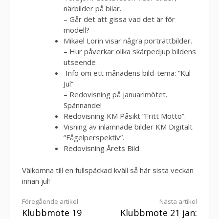
närbilder på bilar.
– Går det att gissa vad det är för
modell?
Mikael Lorin visar några porträttbilder.
– Hur påverkar olika skärpedjup bildens
utseende
Info om ett månadens bild-tema: “Kul
Jul”
– Redovisning på januarimötet.
Spännande!
Redovisning KM Påsikt ”Fritt Motto”.
Visning av inlämnade bilder KM Digitalt
”Fågelperspektiv”.
Redovisning Årets Bild.
Välkomna till en fullspäckad kväll så här sista veckan
innan jul!
Fortsätt
Föregående artikel
Nästa artikel
Klubbmöte 19
Klubbmöte 21 jan: