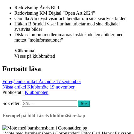
Redovisning Årets Bild
Redovisning KM Digital “Open Art 2024”
Camilla Almqvist visar och berättar om sina svartvita bilder
Håkan Björndell visar hur han arbetar med sina digitala
svartvita bilder
Diskussion om medlemmarnas inskickade temabilder med
mottot “molnformationer”
Välkomna!
Vi ses på klubbmötet!
Fortsätt läsa
Föregående artikel
Årsmöte 17 september
Nästa artikel
Klubbmöte 19 november
Publicerat i
Klubbmöten
Sök efter:
Exempel på bild i årets klubbmästerskap
"Möte med barnbarnsbarn i Coronatider" Foto: Carl-Henry Eriksson