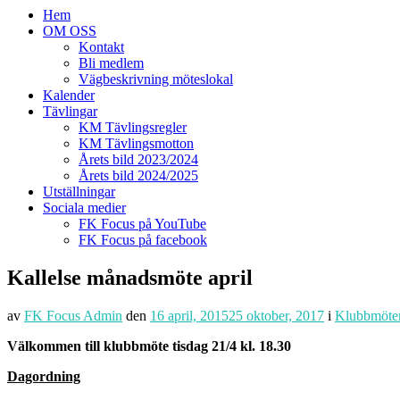
Hem
OM OSS
Kontakt
Bli medlem
Vägbeskrivning möteslokal
Kalender
Tävlingar
KM Tävlingsregler
KM Tävlingsmotton
Årets bild 2023/2024
Årets bild 2024/2025
Utställningar
Sociala medier
FK Focus på YouTube
FK Focus på facebook
Kallelse månadsmöte april
av
FK Focus Admin
den
16 april, 2015
25 oktober, 2017
i
Klubbmöte
Välkommen till klubbmöte tisdag 21/4 kl. 18.30
Dagordning