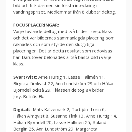
bild och fick därmed sin första inteckning i
vandringspriset. Medlemmar från 8 klubbar deltog.
FOCUSPLACERINGAR:
Varje tävlande deltog med två bilder i resp. klass
och det var bildernas sammanlagda placering som
räknades och som styrde den slutgiltiga
placeringen. Det är detta resultat som redovisas
här. Därutöver belönades alltså bästa bild i varje
klass.
Svart/vitt:
Arne Hurtig 1, Lasse Hallmén 11,
Birgitta Järnkvist 22, Ann Lundström 29 och Håkan
Björndell också 29. I klassen deltog 84 bilder.
Jury: Bollnäs Fk.
Digitalt:
Mats Kälvemark 2, Torbjörn Lorin 6,
Håkan Almqvist 8, Susanne Flink 13, Arne Hurtig 14,
Håkan Björndell 20, Lasse Hallmén 25, Roland
Berglin 25, Ann Lundström 29, Margareta