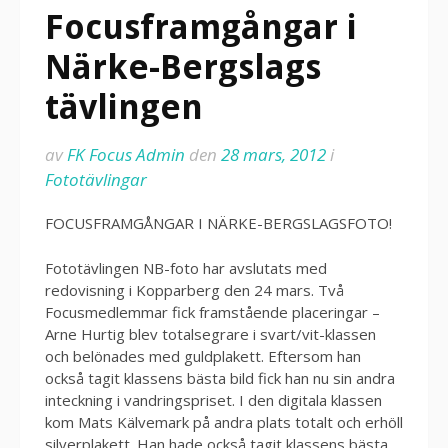
Focusframgångar i
Närke-Bergslags
tävlingen
av
FK Focus Admin
den
28 mars, 2012
i
Fototävlingar
FOCUSFRAMGÅNGAR I NÄRKE-BERGSLAGSFOTO!
Fototävlingen NB-foto har avslutats med
redovisning i Kopparberg den 24 mars. Två
Focusmedlemmar fick framstående placeringar –
Arne Hurtig blev totalsegrare i svart/vit-klassen
och belönades med guldplakett. Eftersom han
också tagit klassens bästa bild fick han nu sin andra
inteckning i vandringspriset. I den digitala klassen
kom Mats Kälvemark på andra plats totalt och erhöll
silverplakett. Han hade också tagit klassens bästa