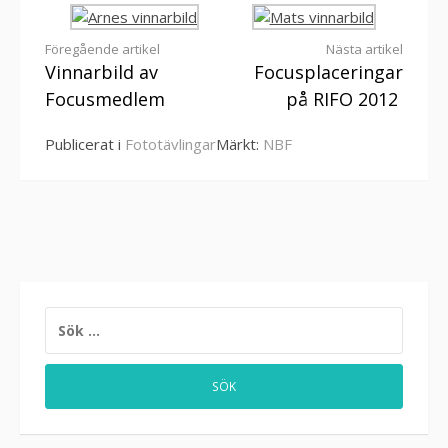
Fortsätt
Föregående artikel
Nästa artikel
Vinnarbild av
Focusplaceringar
läsa
Focusmedlem
på RIFO 2012
Publicerat i
Fototävlingar
Märkt:
NBF
SÖK
EFTER: