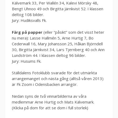
Kälvemark 33, Per Wallén 34, Kalevi Mörsky 48,
Bengt Uhnoo 49 och Birgitta Järnkvist 52. I klassen
deltog 108 bilder.
Jury: Hudiksvalls Fk.
Färg på papper
(eller “påsikt” som det visst heter
nu mera): Lasse Hallmén 5, Arne Hurtig 7, Bo
Cederwall 16, Mary Johansson 25, Håkan Björndell
30, Birgitta Järnkvist 34, Lars Tjernberg 40 och Ann
Lundström 44. I klassen deltog 96 bilder.
Jury: Husums Fk.
Ställdalens Fotoklubb svarade för det utmärkta
arrangemanget och nästa gång (alltså våren 2013)
är Fk Zoom i Odensbacken arrangör.
Nedan syns de två vinnarbilderna av våra
medlemmar Arne Hurtig och Mats Kälvemark.
(Klicka på dom för att se dom i full storlek)