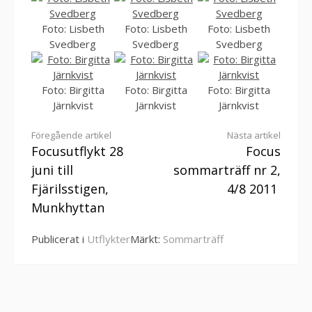
Foto: Lisbeth
Foto: Lisbeth
Foto: Lisbeth
Svedberg
Svedberg
Svedberg
Foto: Birgitta
Foto: Birgitta
Foto: Birgitta
Järnkvist
Järnkvist
Järnkvist
Fortsätt
Föregående artikel
Nästa artikel
Focusutflykt 28
Focus
läsa
juni till
sommarträff nr 2,
Fjärilsstigen,
4/8 2011
Munkhyttan
Publicerat i
Utflykter
Märkt:
Sommarträff