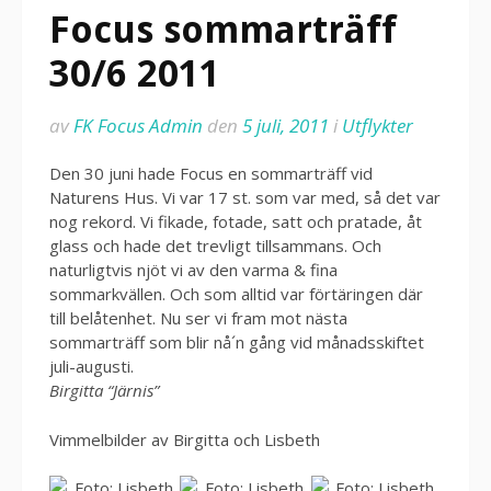
Focus sommarträff
30/6 2011
av
FK Focus Admin
den
5 juli, 2011
i
Utflykter
Den 30 juni hade Focus en sommarträff vid
Naturens Hus. Vi var 17 st. som var med, så det var
nog rekord. Vi fikade, fotade, satt och pratade, åt
glass och hade det trevligt tillsammans. Och
naturligtvis njöt vi av den varma & fina
sommarkvällen. Och som alltid var förtäringen där
till belåtenhet. Nu ser vi fram mot nästa
sommarträff som blir nå´n gång vid månadsskiftet
juli-augusti.
Birgitta “Järnis”
Vimmelbilder av Birgitta och Lisbeth