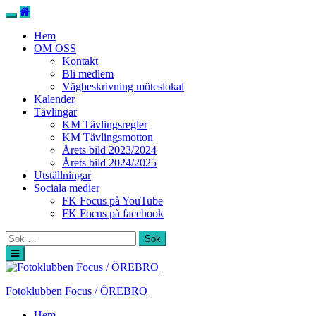
Hem
OM OSS
Kontakt
Bli medlem
Vägbeskrivning möteslokal
Kalender
Tävlingar
KM Tävlingsregler
KM Tävlingsmotton
Årets bild 2023/2024
Årets bild 2024/2025
Utställningar
Sociala medier
FK Focus på YouTube
FK Focus på facebook
Sök
efter:
Hoppa
till
innehåll
Fotoklubben Focus / ÖREBRO
Hem