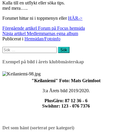
Kalla till en utflykt eller söka tips.
med mera…..
Forumet hittar ni i toppmenyn eller
HÄR->
Fortsätt
Föregående artikel
Forum på Focus hemsida
Nästa artikel
Medlemmarnas egna album
läsa
Publicerat i
Hemsidan/Fotoinfo
Sök
efter:
Exempel på bild i årets klubbmästerskap
"Keilaniemi" Foto: Mats Grimfoot
3:a Årets bild 2019/2020.
PlusGiro: 87 12 36 - 6
Swishnr: 123 - 076 7376
Det som hänt (sorterat per kategori)