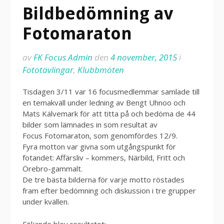
Bildbedömning av
Fotomaraton
av
FK Focus Admin
den
4 november, 2015
i
Fototävlingar
,
Klubbmöten
Tisdagen 3/11 var 16 focusmedlemmar samlade till
en temakväll under ledning av Bengt Uhnoo och
Mats Kälvemark för att titta på och bedöma de 44
bilder som lämnades in som resultat av
Focus Fotomaraton, som genomfördes 12/9.
Fyra motton var givna som utgångspunkt för
fotandet: Affärsliv – kommers, Närbild, Fritt och
Örebro-gammalt.
De tre bästa bilderna för varje motto röstades
fram efter bedömning och diskussion i tre grupper
under kvällen.
Följande blev resultatet: