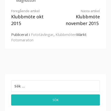
Magnusson
Fortsätt
Föregående artikel
Nästa artikel
Klubbmöte okt
Klubbmöte
läsa
2015
november 2015
Publicerat i
Fototävlingar
,
Klubbmöten
Märkt:
Fotomaraton
SÖK
EFTER: