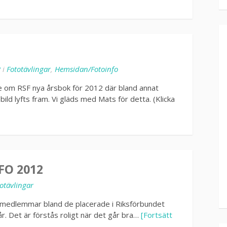
2
i
Fototävlingar
,
Hemsidan/Fotoinfo
 om RSF nya årsbok för 2012 där bland annat
d lyfts fram. Vi gläds med Mats för detta. (Klicka
FO 2012
otävlingar
cus medlemmar bland de placerade i Riksförbundet
 år. Det är förstås roligt när det går bra…
[Fortsätt