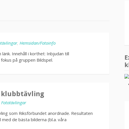
tävlingar
,
Hemsidan/Fotoinfo
k. Innehåll i korthet: Inbjudan till
E
t fokus på gruppen Bildspel.
k
klubbtävling
i
Fototävlingar
ling som Riksförbundet anordnade. Resultaten
l med de bästa bilderna (bl.a. våra