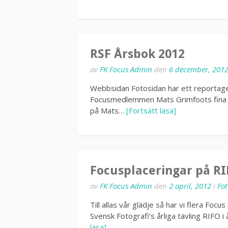
RSF Årsbok 2012
av
FK Focus Admin
den
6 december, 201
Webbsidan Fotosidan har ett reportage
Focusmedlemmen Mats Grimfoots fina bil
på Mats…
[Fortsätt läsa]
Focusplaceringar på RI
av
FK Focus Admin
den
2 april, 2012
i
Fot
Till allas vår glädje så har vi flera Fo
Svensk Fotografi‘s årliga tävling RIFO i
läsa]