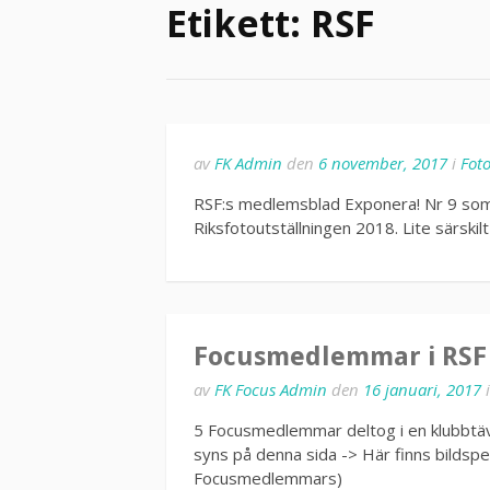
Etikett:
RSF
av
FK Admin
den
6 november, 2017
i
Foto
RSF:s medlemsblad Exponera! Nr 9 som län
Riksfotoutställningen 2018. Lite särskil
Focusmedlemmar i RSF 
av
FK Focus Admin
den
16 januari, 2017
5 Focusmedlemmar deltog i en klubbtäv
syns på denna sida -> Här finns bildspe
Focusmedlemmars)