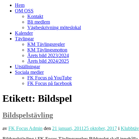
Hem
OM OSS
Kontakt
Bli medlem
Vägbeskrivning möteslokal
Kalender
Tävlingar
KM Tävlingsregler
KM Tävlingsmotton
Årets bild 2023/2024
Årets bild 2024/2025
Utställningar
Sociala medier
FK Focus på YouTube
FK Focus på facebook
Etikett:
Bildspel
Bildspelstävling
av
FK Focus Admin
den
21 januari, 2011
25 oktober, 2017
i
Klubbtäv
Bildspelstävling i FK Focus Tävlingsregler: Bildspelet skall innehål