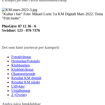
Exempel på bild i årets klubbmästerskap
"Kultur i bur" Foto: Mikael Lorin 3:a KM Digitalt Mars 2022. Tema
"Fritt motto"
PlusGiro: 87 12 36 - 6
Swishnr: 123 - 076 7376
Det som hänt (sorterat per kategori)
Fototävlingar
Hemsidan/Fotoinfo
Klubbmöten
Klubbtävlingar
Okategoriserade
Resultat KM digitalt
Resultat KM påsikt
Utflykter
Utställningar
Z (Övrigt)
Andra nära fotoklubbar