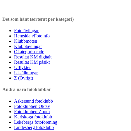
Det som hänt (sorterat per kategori)
Fototävlingar
Hemsidan/Fotoinfo
Klubbmöten
Klubbtävlingar
Okategoriserade
Resultat KM digitalt
Resultat KM påsikt
Utflykter
Utställningar
Z (Övrigt)
Andra nära fotoklubbar
Askersund fotoklubb
Fotoklubben Oktav
Fotoklubben Zoom
Karlskoga fotoklubb
Lekebergs fotoförening
Lindesberg fotoklubb