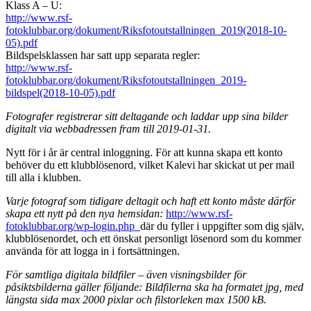
Klass A – U:
http://www.rsf-
fotoklubbar.org/dokument/Riksfotoutstallningen_2019(2018-10-
05).pdf
Bildspelsklassen har satt upp separata regler:
http://www.rsf-
fotoklubbar.org/dokument/Riksfotoutstallningen_2019-
bildspel(2018-10-05).pdf
Fotografer registrerar sitt deltagande och laddar upp sina bilder
digitalt via webbadressen fram till 2019-01-31.
Nytt för i år är central inloggning. För att kunna skapa ett konto
behöver du ett klubblösenord, vilket Kalevi har skickat ut per mail
till alla i klubben.
Varje fotograf som tidigare deltagit och haft ett konto måste därför
skapa ett nytt på den nya hemsidan:
http://www.rsf-
fotoklubbar.org/wp-login.php
där du fyller i uppgifter som dig själv,
klubblösenordet, och ett önskat personligt lösenord som du kommer
använda för att logga in i fortsättningen.
För samtliga digitala bildfiler – även visningsbilder för
påsiktsbilderna gäller följande: Bildfilerna ska ha formatet jpg, med
längsta sida max 2000 pixlar och filstorleken max 1500 kB.