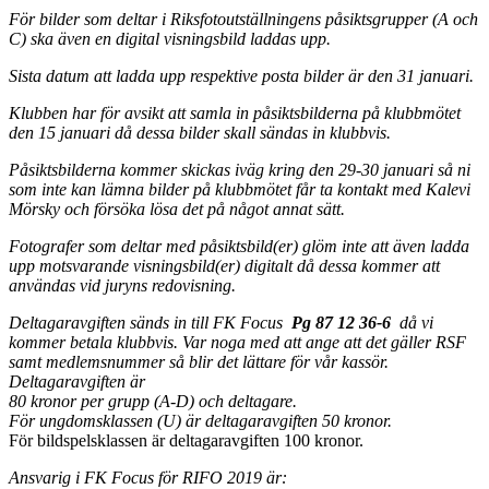
För bilder som deltar i Riksfotoutställningens påsiktsgrupper (A och
C) ska även en digital visningsbild laddas upp.
Sista datum att ladda upp respektive posta bilder är den 31 januari.
Klubben har för avsikt att samla in påsiktsbilderna på klubbmötet
den 15 januari då dessa bilder skall sändas in klubbvis.
Påsiktsbilderna kommer skickas iväg kring den 29-30 januari så ni
som inte kan lämna bilder på klubbmötet får ta kontakt med Kalevi
Mörsky och försöka lösa det på något annat sätt.
Fotografer som deltar med påsiktsbild(er) glöm inte att även ladda
upp motsvarande visningsbild(er) digitalt då dessa kommer att
användas vid juryns redovisning.
Deltagaravgiften sänds in till FK Focus
Pg 87 12 36-6
då vi
kommer betala klubbvis. Var noga med att ange att det gäller RSF
samt medlemsnummer så blir det lättare för vår kassör.
Deltagaravgiften är
80 kronor per grupp (A-D) och deltagare.
För ungdomsklassen (U) är deltagaravgiften 50 kronor.
För bildspelsklassen är deltagaravgiften 100 kronor.
Ansvarig i FK Focus för RIFO 2019 är: