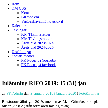
Hem
OM OSS
Kontakt
Bli medlem
Vägbeskrivning möteslokal
Kalender
Tävlingar
KM Tävlingsregler
KM Tävlingsmotton
Årets bild 2023/2024
Årets bild 2024/2025
Utställningar
Sociala medier
FK Focus på YouTube
FK Focus på facebook
Inlämning RIFO 2019: 15 (31) jan
av
FK Admin
den
3 januari, 2019
5 januari, 2020
i
Fototävlingar
Riksfotoutställningen 2019. (med en av Mats Grimfots bronsplats-
bilder (klass A) från förra årets tävling ovan)